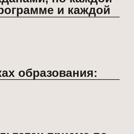
ах приема по
иальности
ьного