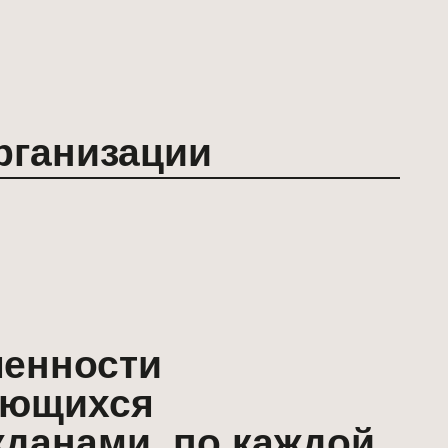
сти
ся
и, по каждой
мме и каждой
разования: