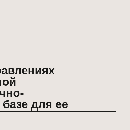
ниях
для ее
зации