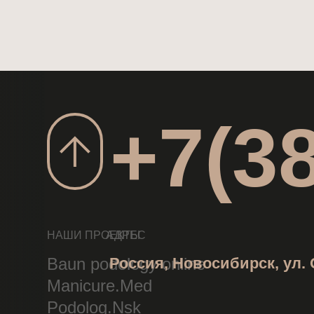
+7(3
НАШИ ПРОЕКТЫ
АДРЕС
Baun podology online
Россия, Новосибирск, ул.
Manicure.Med
Podolog.Nsk