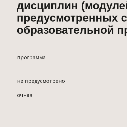
предусмотренных соотв
образовательной програ
программа
не предусмотрено
очная
126 часов