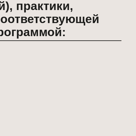
етствующей
ммой: