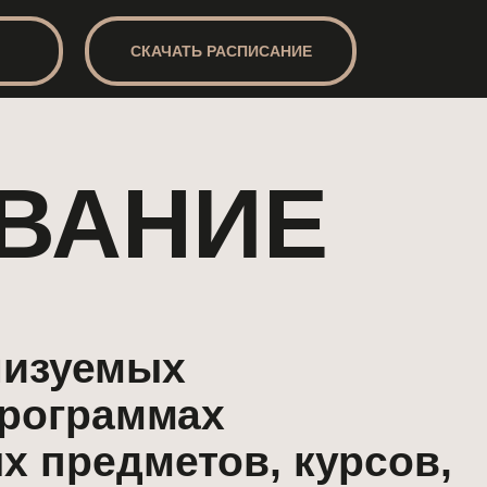
СКАЧАТЬ РАСПИСАНИЕ
АНИЕ
мых
аммах
дметов, курсов,
актики,